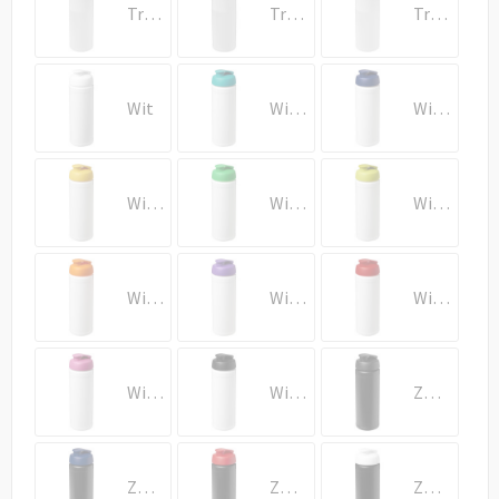
Draagtassen
Transparent/Rood
Transparent/Wit
Transparent/Zwart
Papieren tassen
Wit
Wit/Aqua
Wit/Blauw
Strandtassen
Waterbestendige tassen
Wit/Geel
Wit/Groen
Wit/Lime
Duffeltassen
Goodiebags
Wit/Oranje
Wit/Paars
Wit/Rood
Wit/Roze
Wit/Zwart
Zwart
Zwart/Blauw
Zwart/Rood
Zwart/Wit