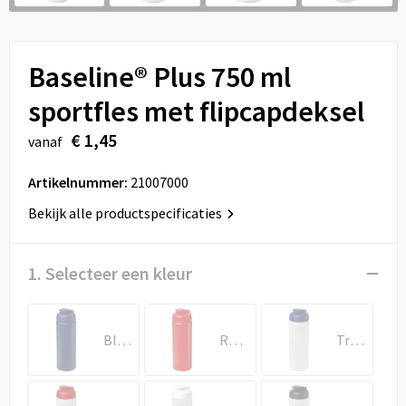
Sport
Reistassen
Veiligheid, Auto en Fiets
Rugzakken
Baseline® Plus 750 ml
Vrije tijd en Strand
Schoenentassen
sportfles met flipcapdeksel
€ 1,45
vanaf
Feestartikelen
Schoudertassen
Artikelnummer:
21007000
Aanstekers
Sporttassen
Bekijk alle productspecificaties
Tablettassen
1. Selecteer een kleur
Toilettassen
Autotassen
Blauw
Rood
Transparent/Blauw
Reistassensets