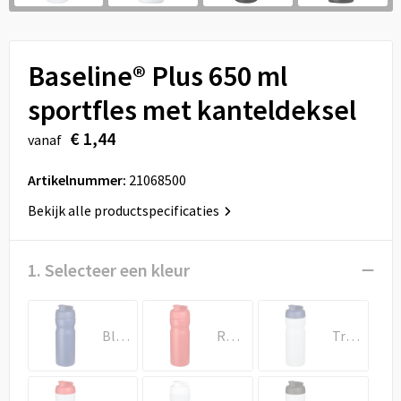
Sport
Reistassen
Veiligheid, Auto en Fiets
Rugzakken
Baseline® Plus 650 ml
Vrije tijd en Strand
Schoenentassen
sportfles met kanteldeksel
€ 1,44
vanaf
Feestartikelen
Schoudertassen
Artikelnummer:
21068500
Aanstekers
Sporttassen
Bekijk alle productspecificaties
Tablettassen
1. Selecteer een kleur
Toilettassen
Autotassen
Blauw
Rood
Transparent/Blauw
Reistassensets