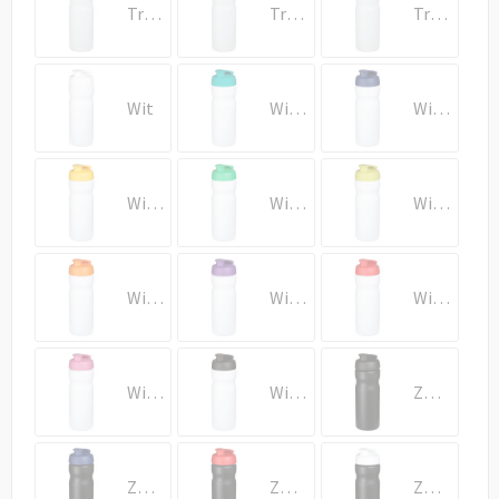
Draagtassen
Transparent/Rood
Transparent/Wit
Transparent/Zwart
Papieren tassen
Wit
Wit/Aqua
Wit/Blauw
Strandtassen
Waterbestendige tassen
Wit/Geel
Wit/Groen
Wit/Lime
Duffeltassen
Goodiebags
Wit/Oranje
Wit/Paars
Wit/Rood
Wit/Roze
Wit/Zwart
Zwart
Zwart/Blauw
Zwart/Rood
Zwart/Wit