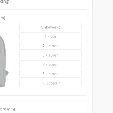
king
mm)
Onbewerkt
1
2
3
4
5
Full colour
0x70 mm)