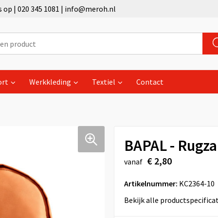
op | 020 345 1081 | info@meroh.nl
ort
Werkkleding
Textiel
Contact
BAPAL - Rugza
€ 2,80
vanaf
Artikelnummer:
KC2364-10
Bekijk alle productspecifica