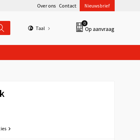
Over ons
Contact
Nieuwsbrief
0
Taal
Op aanvraag
k
ties