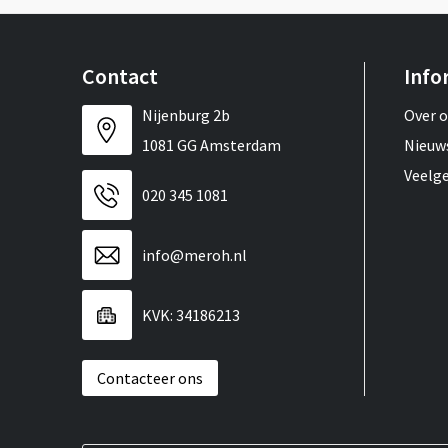
Contact
Info
Nijenburg 2b
Over 
1081 GG Amsterdam
Nieuw
Veelg
020 345 1081
info@meroh.nl
KVK: 34186213
Contacteer ons