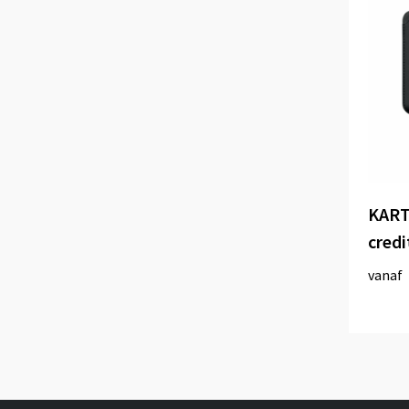
KART
cred
vanaf