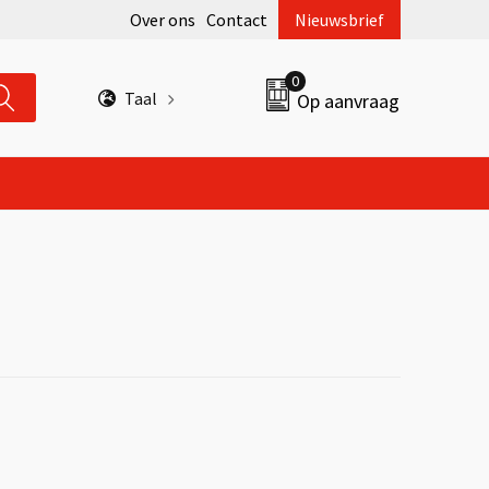
Over ons
Contact
Nieuwsbrief
0
Taal
Op aanvraag