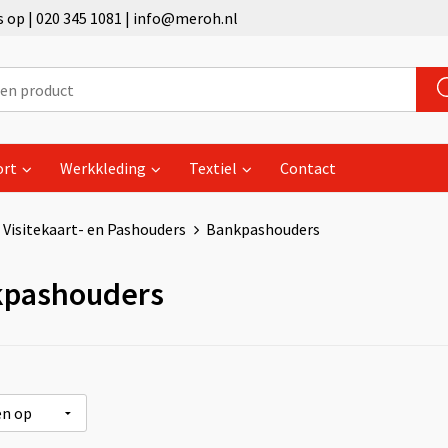
op | 020 345 1081 | info@meroh.nl
ort
Werkkleding
Textiel
Contact
Visitekaart- en Pashouders
Bankpashouders
pashouders