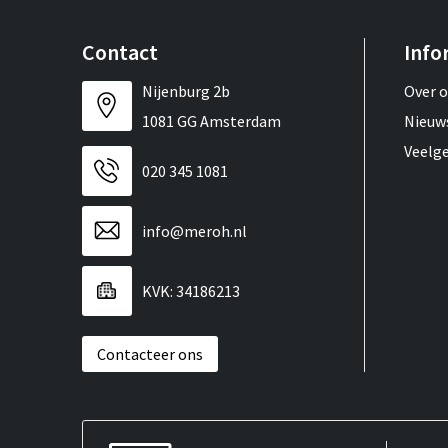
Contact
Info
Nijenburg 2b
Over 
1081 GG Amsterdam
Nieuw
Veelg
020 345 1081
info@meroh.nl
KVK: 34186213
Contacteer ons