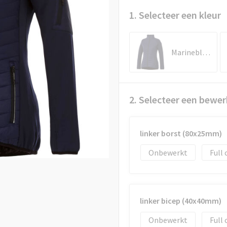
1. Selecteer een kleur
Marineblauw
2. Selecteer een bewer
linker borst (80x25mm)
Onbewerkt
Full 
linker bicep (40x40mm)
Onbewerkt
Full 