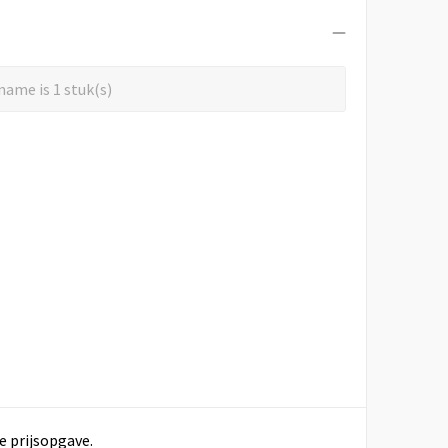
ame is 1 stuk(s)
e prijsopgave.