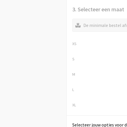
3. Selecteer een maat
De minimale bestel afn
XS
S
M
L
XL
Selecteer jouw opties voor d