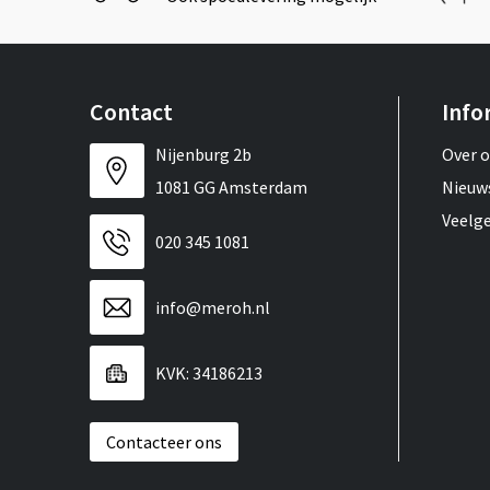
Contact
Info
Nijenburg 2b
Over 
1081 GG Amsterdam
Nieuw
Veelg
020 345 1081
info@meroh.nl
KVK: 34186213
Contacteer ons