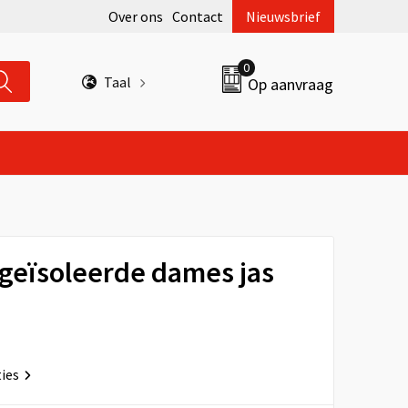
Over ons
Contact
Nieuwsbrief
0
Taal
Op aanvraag
 geïsoleerde dames jas
ties