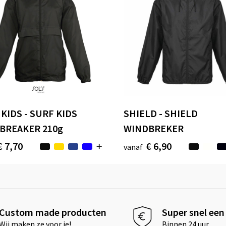
KIDS - SURF KIDS
SHIELD - SHIELD
BREAKER 210g
WINDBREKER
€ 7,70
€ 6,90
vanaf
Custom made producten
Super snel een 
Wij maken ze voor je!
Binnen 24 uur