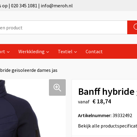
op | 020 345 1081 | info@meroh.nl
ort
Werkkleding
Textiel
Contact
ybride geïsoleerde dames jas
Banff hybride
€ 18,74
vanaf
Artikelnummer:
39332492
Bekijk alle productspecifica