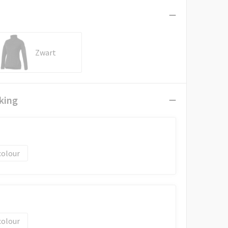
Zwart
king
colour
colour