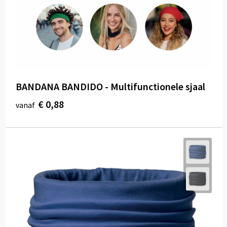
Draagtassen
Papieren tassen
Strandtassen
Waterbestendige tassen
BANDANA BANDIDO - Multifunctionele sjaal
Duffeltassen
€ 0,88
vanaf
Goodiebags