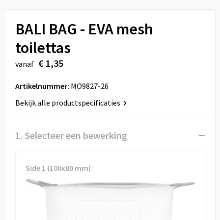
Sport
Reistassen
BALI BAG - EVA mesh
Veiligheid, Auto en Fiets
Rugzakken
toilettas
Vrije tijd en Strand
Schoenentassen
€ 1,35
vanaf
Feestartikelen
Schoudertassen
Artikelnummer:
MO9827-26
Aanstekers
Sporttassen
Bekijk alle productspecificaties
Tablettassen
1. Selecteer een bewerking
Toilettassen
Side 1 (100x80 mm)
Autotassen
Reistassensets