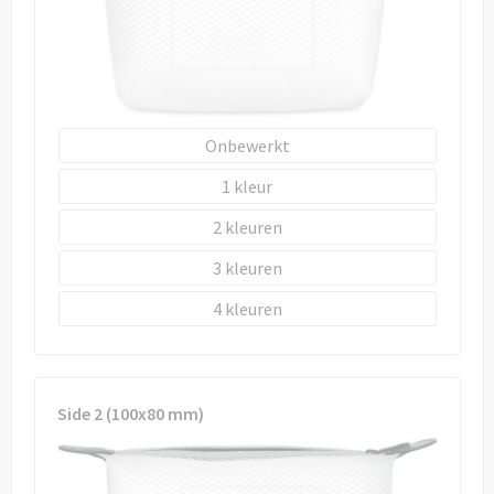
Draagtassen
Papieren tassen
Strandtassen
Onbewerkt
Waterbestendige tassen
1
Duffeltassen
2
3
Goodiebags
4
Side 2 (100x80 mm)