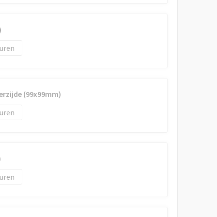
)
uren
erzijde (99x99mm)
uren
)
uren