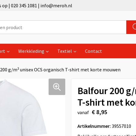
op | 020 345 1081 | info@meroh.nl
ort
Werkkleding
Textiel
Contact
 200 g/m² unisex OCS organisch T-shirt met korte mouwen
Balfour 200 g
T-shirt met k
€ 8,95
vanaf
Artikelnummer:
39557010