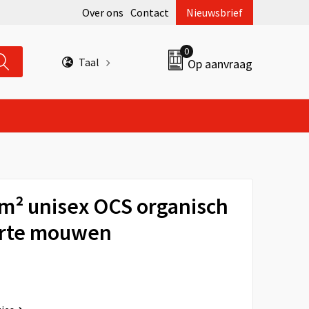
Over ons
Contact
Nieuwsbrief
0
Taal
Op aanvraag
/m² unisex OCS organisch
orte mouwen