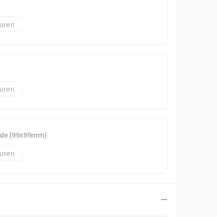
uren
uren
jde (99x99mm)
uren