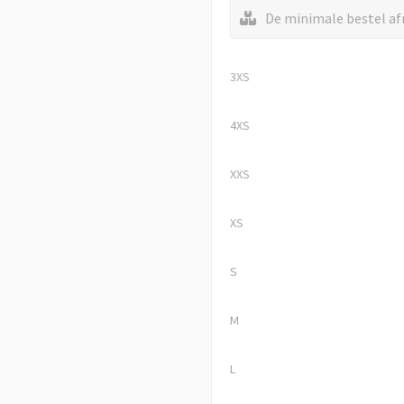
De minimale bestel afn
3XS
4XS
XXS
XS
S
M
L