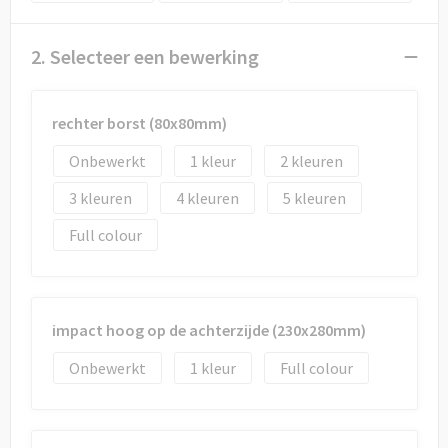
Draagtassen
Papieren tassen
2. Selecteer een bewerking
Strandtassen
rechter borst (80x80mm)
Waterbestendige tassen
Onbewerkt
1
2
3
4
5
Duffeltassen
Full colour
Goodiebags
impact hoog op de achterzijde (230x280mm)
Onbewerkt
1
Full colour