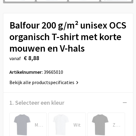
Sport
Reistassen
Veiligheid, Auto en Fiets
Rugzakken
Balfour 200 g/m² unisex OCS
Vrije tijd en Strand
Schoenentassen
organisch T-shirt met korte
mouwen en V-hals
Feestartikelen
Schoudertassen
€ 8,88
vanaf
Aanstekers
Sporttassen
Artikelnummer:
39665010
Tablettassen
Bekijk alle productspecificaties
Toilettassen
1. Selecteer een kleur
Autotassen
Reistassensets
Marineblauw
Wit
Zwart