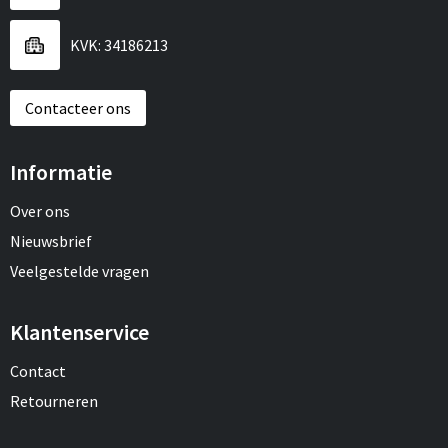
Sport
Reistassen
KVK: 34186213
Veiligheid, Auto en Fiets
Rugzakken
Contacteer ons
Vrije tijd en Strand
Schoenentassen
Feestartikelen
Schoudertassen
Informatie
Aanstekers
Sporttassen
Over ons
Nieuwsbrief
Tablettassen
Veelgestelde vragen
Toilettassen
Klantenservice
Autotassen
Contact
Retourneren
Reistassensets