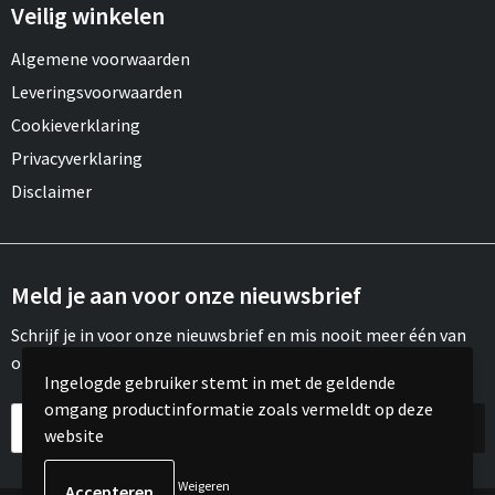
Draagtassen
Veilig winkelen
Papieren tassen
Algemene voorwaarden
Leveringsvoorwaarden
Strandtassen
Cookieverklaring
Privacyverklaring
Waterbestendige tassen
Disclaimer
Duffeltassen
Goodiebags
Meld je aan voor onze nieuwsbrief
Schrijf je in voor onze nieuwsbrief en mis nooit meer één van
onze leuke aanbiedingen of updates.
Ingelogde gebruiker stemt in met de geldende
omgang productinformatie zoals vermeldt op deze
website
Weigeren