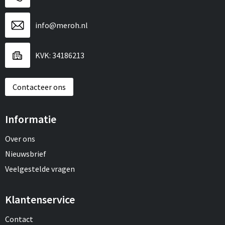
Draagtassen
info@meroh.nl
Papieren tassen
Strandtassen
KVK: 34186213
Waterbestendige tassen
Contacteer ons
Duffeltassen
Informatie
Goodiebags
Over ons
Nieuwsbrief
Veelgestelde vragen
Klantenservice
Contact