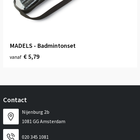
Sport
Reistassen
Veiligheid, Auto en Fiets
Rugzakken
Vrije tijd en Strand
Schoenentassen
MADELS - Badmintonset
Feestartikelen
Schoudertassen
€ 5,79
vanaf
Aanstekers
Sporttassen
Tablettassen
Toilettassen
Contact
Autotassen
Nijenburg 2b
1081 GG Amsterdam
Reistassensets
020 345 1081