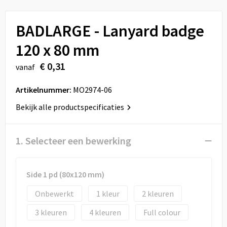
Sport
Reistassen
BADLARGE - Lanyard badge
Veiligheid, Auto en Fiets
Rugzakken
120 x 80 mm
Vrije tijd en Strand
Schoenentassen
€ 0,31
vanaf
Feestartikelen
Schoudertassen
Artikelnummer:
MO2974-06
Aanstekers
Sporttassen
Bekijk alle productspecificaties
Tablettassen
1. Selecteer een bewerking
Toilettassen
Side 1 pd (80x120 mm)
Autotassen
Onbewerkt
1
2
Reistassensets
3
4
Full colour