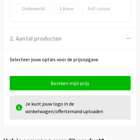
Draagtassen
Onbewerkt
1
Full colour
Papieren tassen
Strandtassen
2. Aantal producten
Waterbestendige tassen
Selecteer jouw opties voor de prijsopgave.
Duffeltassen
Goodiebags
Bereken mijn prijs
Je kunt jouw logo in de
winkelwagen/offertemand uploaden