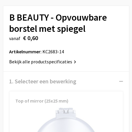
Sport
Reistassen
B BEAUTY - Opvouwbare
Veiligheid, Auto en Fiets
Rugzakken
borstel met spiegel
Vrije tijd en Strand
Schoenentassen
€ 0,60
vanaf
Feestartikelen
Schoudertassen
Artikelnummer:
KC2683-14
Aanstekers
Sporttassen
Bekijk alle productspecificaties
Tablettassen
1. Selecteer een bewerking
Toilettassen
Top of mirror (25x25 mm)
Autotassen
Reistassensets