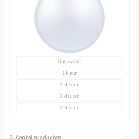
Draagtassen
Papieren tassen
Strandtassen
Waterbestendige tassen
Onbewerkt
Duffeltassen
1
Goodiebags
2
3
4
2. Aantal producten