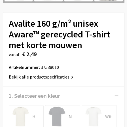
Sport
Reistassen
Veiligheid, Auto en Fiets
Rugzakken
Avalite 160 g/m² unisex
Vrije tijd en Strand
Schoenentassen
Aware™ gerecycled T-shirt
met korte mouwen
Feestartikelen
Schoudertassen
€ 2,49
vanaf
Aanstekers
Sporttassen
Artikelnummer:
37538010
Tablettassen
Bekijk alle productspecificaties
Toilettassen
1. Selecteer een kleur
Autotassen
Reistassensets
Havermout
Marineblauw
Wit