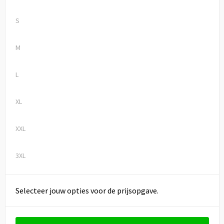
S
M
L
XL
XXL
3XL
Selecteer jouw opties voor de prijsopgave.