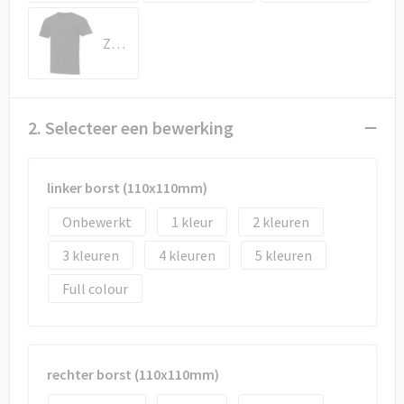
Draagtassen
Zwart
Papieren tassen
Strandtassen
2. Selecteer een bewerking
Waterbestendige tassen
Duffeltassen
linker borst (110x110mm)
Onbewerkt
1
2
Goodiebags
3
4
5
Full colour
rechter borst (110x110mm)