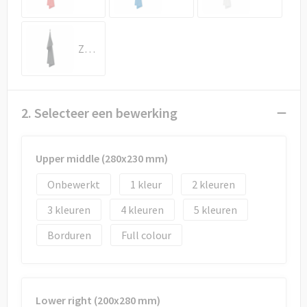
Draagtassen
Papieren tassen
Zwart
Strandtassen
Waterbestendige tassen
2. Selecteer een bewerking
Duffeltassen
Upper middle (280x230 mm)
Goodiebags
Onbewerkt
1
2
3
4
5
Borduren
Full colour
Lower right (200x280 mm)