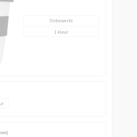
Onbewerkt
1
 mm)