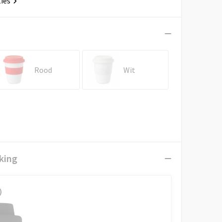
ties
Rood
Wit
king
)