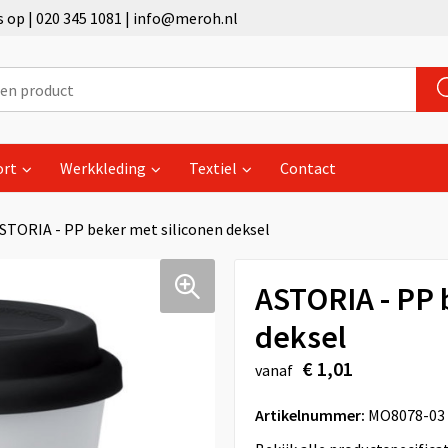
op | 020 345 1081 | info@meroh.nl
ort
Werkkleding
Textiel
Contact
STORIA - PP beker met siliconen deksel
ASTORIA - PP 
deksel
€ 1,01
vanaf
Artikelnummer:
MO8078-03