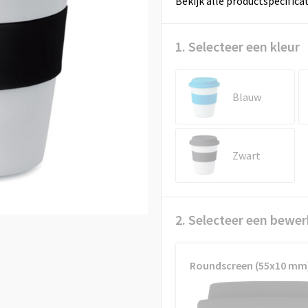
Bekijk alle productspecifica
1. Selecteer een kleur
Blauw
Zwart
2. Selecteer een bewer
Roundscreen (55x10 mm