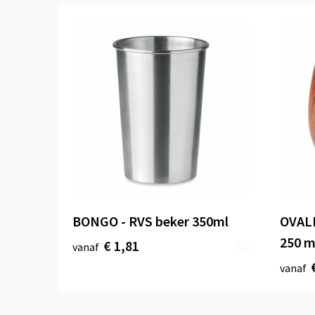
BONGO - RVS beker 350ml
OVALI
250 m
€ 1,81
vanaf
vanaf