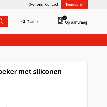
Over ons
Contact
Nieuwsbrief
0
Taal
Op aanvraag
beker met siliconen