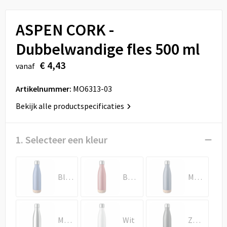
Sport
Reistassen
ASPEN CORK -
Veiligheid, Auto en Fiets
Rugzakken
Dubbelwandige fles 500 ml
Vrije tijd en Strand
Schoenentassen
€ 4,43
vanaf
Feestartikelen
Schoudertassen
Artikelnummer:
MO6313-03
Aanstekers
Sporttassen
Bekijk alle productspecificaties
Tablettassen
1. Selecteer een kleur
Toilettassen
Blauw
Bordeaux
Marineblauw
Autotassen
Reistassensets
Mat Zilver
Wit
Zwart