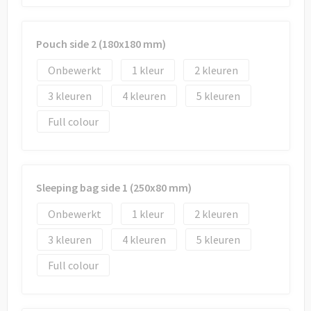
Draagtassen
Papieren tassen
Pouch side 2 (180x180 mm)
Strandtassen
Onbewerkt
1
2
3
4
5
Waterbestendige tassen
Full colour
Duffeltassen
Goodiebags
Sleeping bag side 1 (250x80 mm)
Onbewerkt
1
2
3
4
5
Full colour