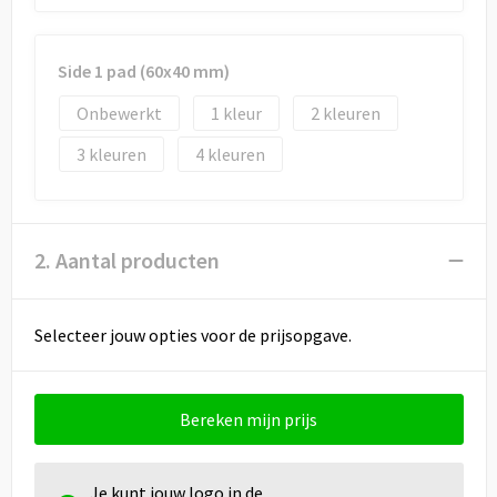
Draagtassen
Papieren tassen
Side 1 pad (60x40 mm)
Strandtassen
Onbewerkt
1
2
3
4
Waterbestendige tassen
Duffeltassen
2. Aantal producten
Goodiebags
Selecteer jouw opties voor de prijsopgave.
Bereken mijn prijs
Je kunt jouw logo in de