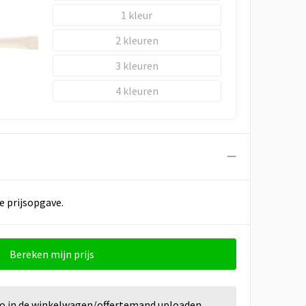
1
2
3
4
e prijsopgave.
Bereken mijn prijs
go in de winkelwagen/offertemand uploaden