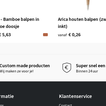
- Bamboe balpen in
Arica houten balpen (z
oe doosje
inkt)
€ 5,63
€ 0,26
vanaf
Custom made producten
Super snel een 
Wij maken ze voor je!
Binnen 24 uur
rmatie
Klantenservice
ons
Contact