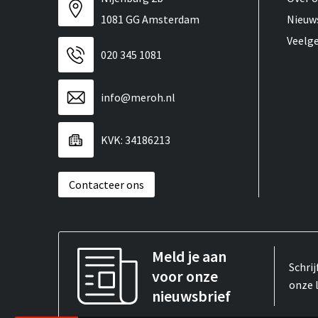
1081 GG Amsterdam
Nieuw
Veelg
020 345 1081
info@meroh.nl
KVK: 34186213
Contacteer ons
Meld je aan
Schrij
voor onze
onze 
nieuwsbrief