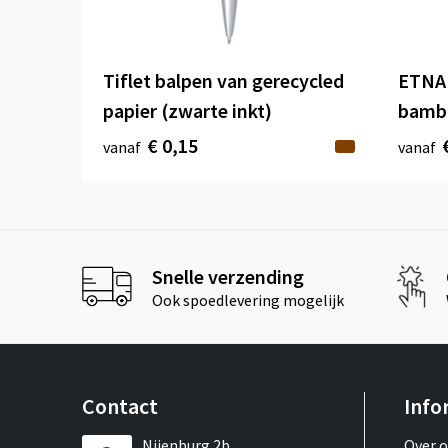
Tiflet balpen van gerecycled
ETNA 
papier (zwarte inkt)
bamb
€ 0,15
vanaf
vanaf
Snelle verzending
Ook spoedlevering mogelijk
Contact
Info
Nijenburg 2b
Over 