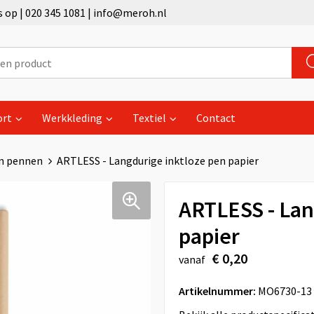
op | 020 345 1081 | info@meroh.nl
ort
Werkkleding
Textiel
Contact
n pennen
ARTLESS - Langdurige inktloze pen papier
ARTLESS - Lan
papier
€ 0,20
vanaf
Artikelnummer:
MO6730-13