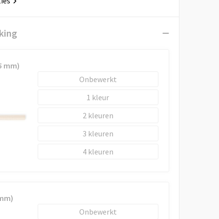
ties
king
x5 mm)
Onbewerkt
1
2
3
4
 mm)
Onbewerkt