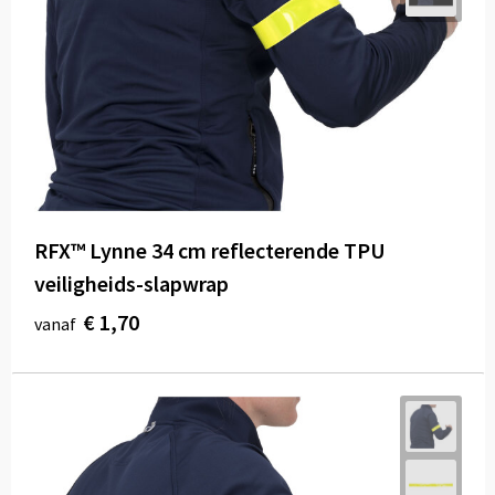
Draagtassen
Papieren tassen
Strandtassen
Waterbestendige tassen
Duffeltassen
RFX™ Lynne 34 cm reflecterende TPU
Goodiebags
veiligheids-slapwrap
€ 1,70
vanaf