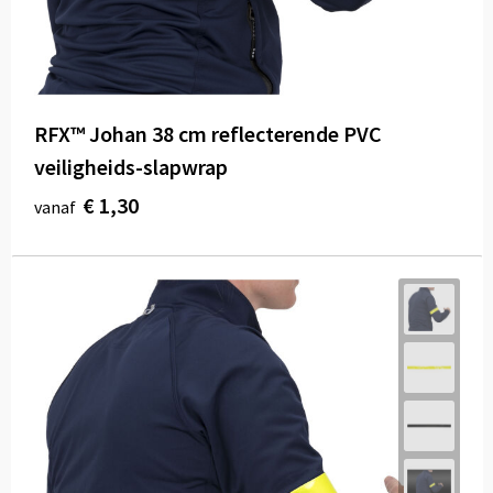
Sport
Reistassen
Veiligheid, Auto en Fiets
Rugzakken
Vrije tijd en Strand
Schoenentassen
RFX™ Johan 38 cm reflecterende PVC
veiligheids-slapwrap
Feestartikelen
Schoudertassen
€ 1,30
vanaf
Aanstekers
Sporttassen
Tablettassen
Toilettassen
Autotassen
Reistassensets