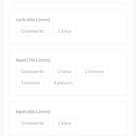
Draagtassen
Papieren tassen
vork (60x12mm)
Strandtassen
Onbewerkt
1
Waterbestendige tassen
lepel (70x12mm)
Duffeltassen
Onbewerkt
1
2
Goodiebags
3
4
lepel (60x12mm)
Onbewerkt
1