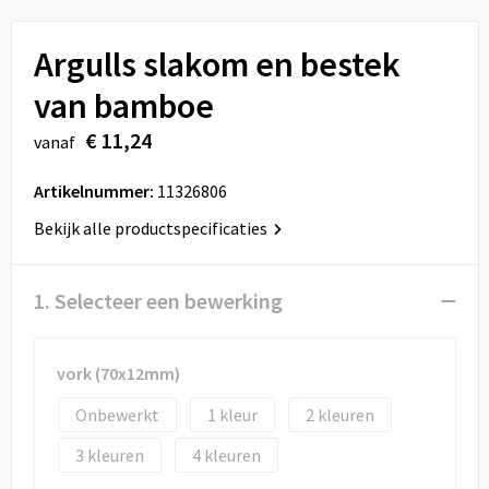
Sport
Reistassen
Argulls slakom en bestek
Veiligheid, Auto en Fiets
Rugzakken
van bamboe
Vrije tijd en Strand
Schoenentassen
€ 11,24
vanaf
Feestartikelen
Schoudertassen
Artikelnummer:
11326806
Aanstekers
Sporttassen
Bekijk alle productspecificaties
Tablettassen
1. Selecteer een bewerking
Toilettassen
vork (70x12mm)
Autotassen
Onbewerkt
1
2
Reistassensets
3
4