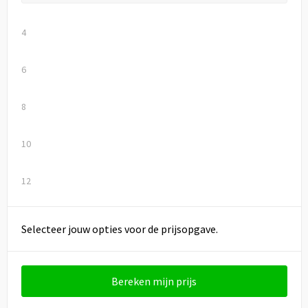
4
6
8
10
12
Selecteer jouw opties voor de prijsopgave.
Bereken mijn prijs