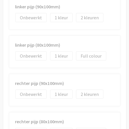
Draagtassen
linker pijp (90x100mm)
Papieren tassen
Onbewerkt
1
2
Strandtassen
Waterbestendige tassen
linker pijp (80x100mm)
Onbewerkt
1
Full colour
Duffeltassen
Goodiebags
rechter pijp (90x100mm)
Onbewerkt
1
2
rechter pijp (80x100mm)