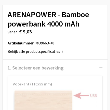
Sport
Reistassen
ARENAPOWER - Bamboe
Veiligheid, Auto en Fiets
Rugzakken
powerbank 4000 mAh
Vrije tijd en Strand
Schoenentassen
€ 9,03
vanaf
Feestartikelen
Schoudertassen
Artikelnummer:
MO9663-40
Aanstekers
Sporttassen
Bekijk alle productspecificaties
Tablettassen
1. Selecteer een bewerking
Toilettassen
Voorkant (110x55 mm)
Autotassen
Reistassensets