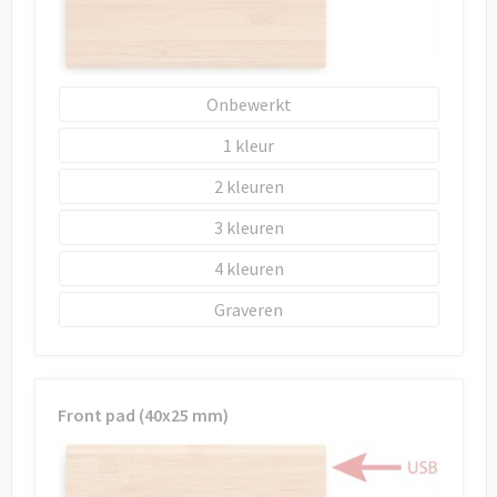
Draagtassen
Papieren tassen
Onbewerkt
Strandtassen
1
Waterbestendige tassen
2
Duffeltassen
3
4
Goodiebags
Graveren
Front pad (40x25 mm)