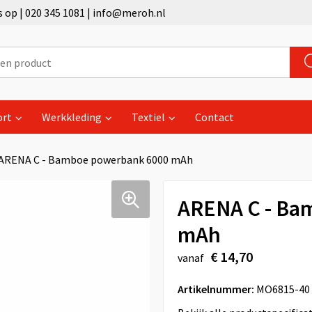
op | 020 345 1081 | info@meroh.nl
ort
Werkkleding
Textiel
Contact
ARENA C - Bamboe powerbank 6000 mAh
ARENA C - Ba
mAh
€ 14,70
vanaf
Artikelnummer:
MO6815-40