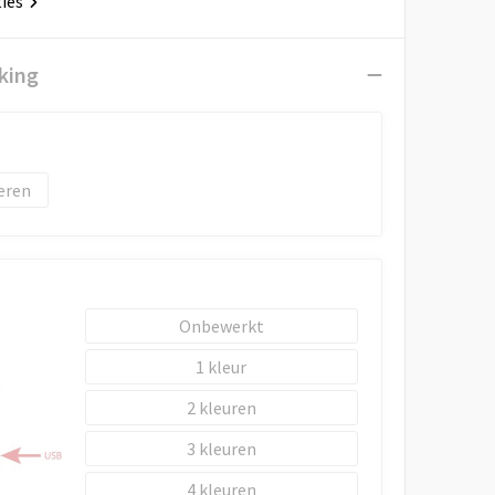
ties
king
eren
Onbewerkt
1
2
3
4