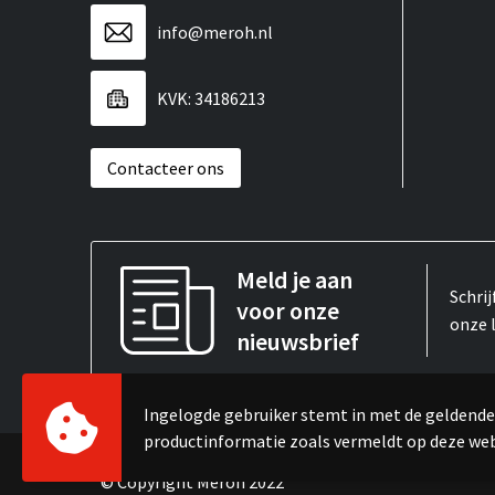
info@meroh.nl
KVK: 34186213
Contacteer ons
Meld je aan
Schrij
voor onze
onze 
nieuwsbrief
Ingelogde gebruiker stemt in met de gelden
productinformatie zoals vermeldt op deze we
© Copyright Meroh 2022