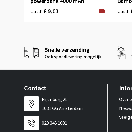
powerbank 4000 mAh
Bamb
€ 9,03
vanaf
vanaf
Snelle verzending
Ook spoedlevering mogelijk
Contact
Info
Nijenburg 2b
Over 
1081 GG Amsterdam
Nieuw
Veelg
020 345 1081