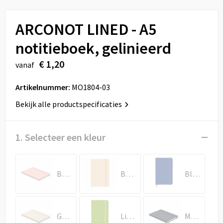
Sport
Reistassen
ARCONOT LINED - A5
Veiligheid, Auto en Fiets
Rugzakken
notitieboek, gelinieerd
Vrije tijd en Strand
Schoenentassen
€ 1,20
vanaf
Feestartikelen
Schoudertassen
Artikelnummer:
MO1804-03
Aanstekers
Sporttassen
Bekijk alle productspecificaties
Tablettassen
1. Selecteer een kleur
Toilettassen
Babyrose
Beige
Blauw
Autotassen
Reistassensets
Gebroken Wit
Limoen
Marineblauw