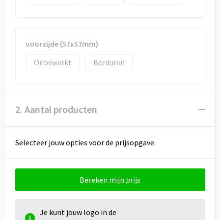
Draagtassen
Papieren tassen
voorzijde (57x57mm)
Strandtassen
Onbewerkt
Borduren
Waterbestendige tassen
Duffeltassen
2. Aantal producten
Goodiebags
Selecteer jouw opties voor de prijsopgave.
Bereken mijn prijs
Je kunt jouw logo in de