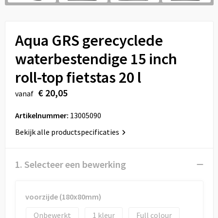
Sport
Reistassen
Veiligheid, Auto en Fiets
Rugzakken
Aqua GRS gerecyclede
Vrije tijd en Strand
Schoenentassen
waterbestendige 15 inch
roll-top fietstas 20 l
Feestartikelen
Schoudertassen
€ 20,05
vanaf
Aanstekers
Sporttassen
Artikelnummer:
13005090
Tablettassen
Bekijk alle productspecificaties
Toilettassen
1. Selecteer een bewerking
Autotassen
Reistassensets
voorzijde (180x80mm)
Onbewerkt
1
Full colour