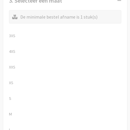
3. Selecteer een maat
De minimale bestel afname is 1 stuk(s)
3XS
4XS
XXS
XS
S
M
L