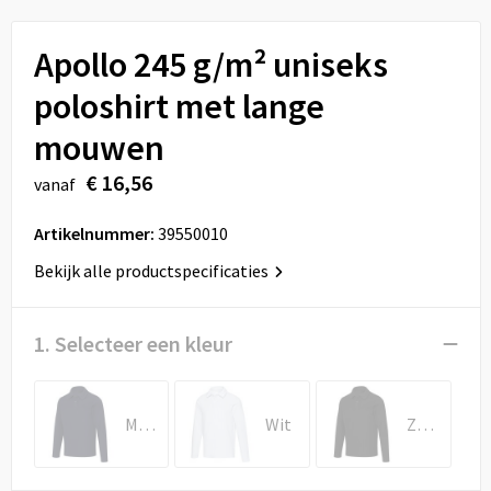
Sport
Reistassen
Apollo 245 g/m² uniseks
Veiligheid, Auto en Fiets
Rugzakken
poloshirt met lange
Vrije tijd en Strand
Schoenentassen
mouwen
Feestartikelen
Schoudertassen
€ 16,56
vanaf
Aanstekers
Sporttassen
Artikelnummer:
39550010
Bekijk alle productspecificaties
Tablettassen
Toilettassen
1. Selecteer een kleur
Autotassen
Marineblauw
Wit
Zwart
Reistassensets