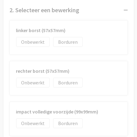
Draagtassen
2. Selecteer een bewerking
Papieren tassen
linker borst (57x57mm)
Strandtassen
Onbewerkt
Borduren
Waterbestendige tassen
Duffeltassen
rechter borst (57x57mm)
Goodiebags
Onbewerkt
Borduren
impact volledige voorzijde (99x99mm)
Onbewerkt
Borduren