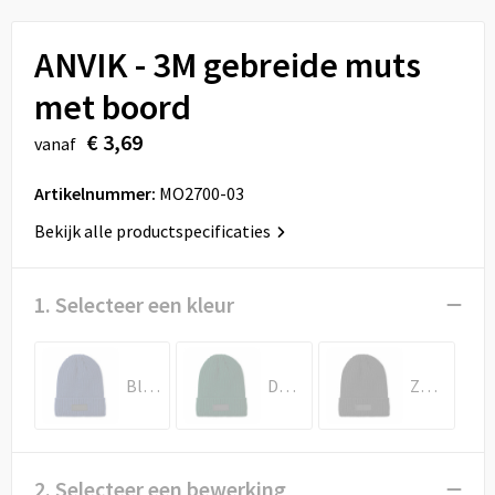
Sport
Reistassen
ANVIK - 3M gebreide muts
Veiligheid, Auto en Fiets
Rugzakken
met boord
Vrije tijd en Strand
Schoenentassen
€ 3,69
vanaf
Feestartikelen
Schoudertassen
Artikelnummer:
MO2700-03
Aanstekers
Sporttassen
Bekijk alle productspecificaties
Tablettassen
1. Selecteer een kleur
Toilettassen
Blauw
Donker Marinegroen
Zwart
Autotassen
Reistassensets
2. Selecteer een bewerking