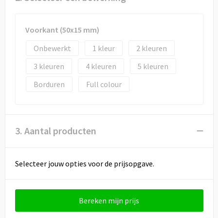
Draagtassen
Papieren tassen
Voorkant (50x15 mm)
Onbewerkt
1
2
Strandtassen
3
4
5
Waterbestendige tassen
Borduren
Full colour
Duffeltassen
Goodiebags
3. Aantal producten
Selecteer jouw opties voor de prijsopgave.
Bereken mijn prijs