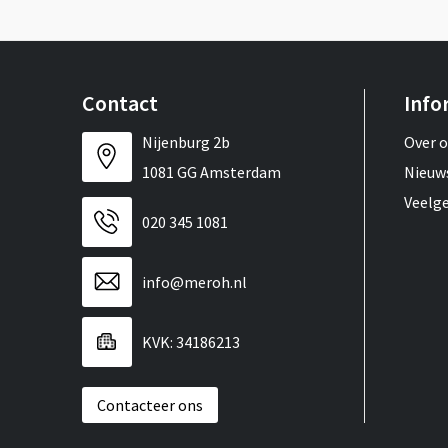
Contact
Info
Nijenburg 2b
Over 
1081 GG Amsterdam
Nieuw
Veelg
020 345 1081
info@meroh.nl
KVK: 34186213
Contacteer ons