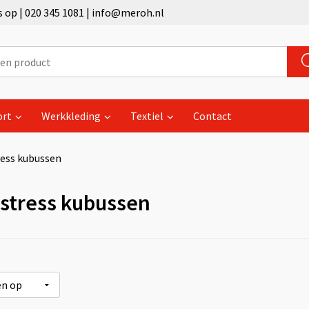
op | 020 345 1081 | info@meroh.nl
ort
Werkkleding
Textiel
Contact
ress kubussen
-stress kubussen