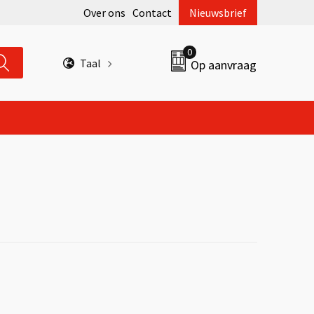
Over ons
Contact
Nieuwsbrief
0
Taal
Op aanvraag