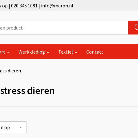
op | 020 345 1081 | info@meroh.nl
ort
Werkkleding
Textiel
Contact
ess dieren
-stress dieren