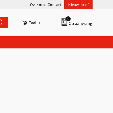
Over ons
Contact
Nieuwsbrief
0
Taal
Op aanvraag