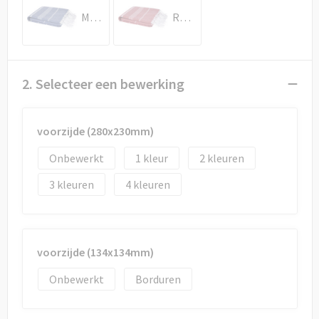
Draagtassen
Marineblauw
Rood
Papieren tassen
Strandtassen
2. Selecteer een bewerking
Waterbestendige tassen
voorzijde (280x230mm)
Duffeltassen
Onbewerkt
1
2
Goodiebags
3
4
voorzijde (134x134mm)
Onbewerkt
Borduren