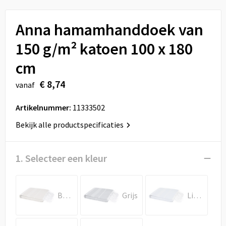
Sport
Reistassen
Anna hamamhanddoek van
Veiligheid, Auto en Fiets
Rugzakken
150 g/m² katoen 100 x 180
Vrije tijd en Strand
Schoenentassen
cm
Feestartikelen
Schoudertassen
€ 8,74
vanaf
Aanstekers
Sporttassen
Artikelnummer:
11333502
Bekijk alle productspecificaties
Tablettassen
Toilettassen
1. Selecteer een kleur
Autotassen
Beige
Grijs
Lichtblauw
Reistassensets