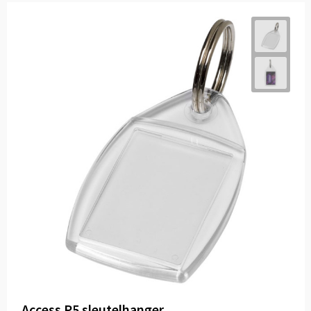
Access P5 sleutelhanger