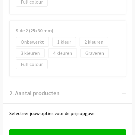
Draagtassen
Full colour
Papieren tassen
Strandtassen
Side 2 (25x30 mm)
Onbewerkt
1
2
Waterbestendige tassen
3
4
Graveren
Duffeltassen
Full colour
Goodiebags
2. Aantal producten
Selecteer jouw opties voor de prijsopgave.