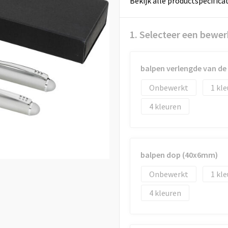
Bekijk alle productspecifica
1. Selecteer een bewer
balpen verlengde van de
Onbewerkt
1
4
balpen dop (40x6mm)
Onbewerkt
1
4