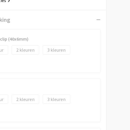
ties
king
 clip (40x6mm)
2
3
2
3