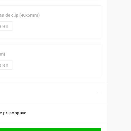
an de clip (40x5mm)
eren
mm)
eren
e prijsopgave.