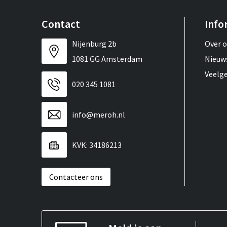
Contact
Info
Nijenburg 2b
Over 
1081 GG Amsterdam
Nieuw
Veelg
020 345 1081
info@meroh.nl
KVK: 34186213
Contacteer ons