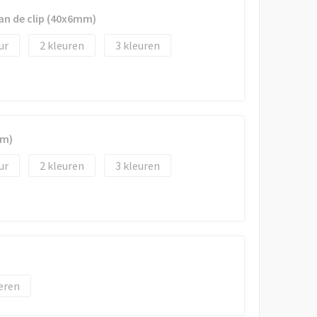
an de clip (40x6mm)
2
3
mm)
2
3
eren