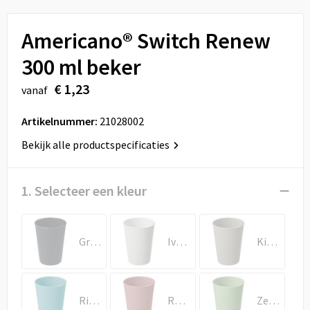
Sport
Reistassen
Americano® Switch Renew
Veiligheid, Auto en Fiets
Rugzakken
300 ml beker
Vrije tijd en Strand
Schoenentassen
€ 1,23
vanaf
Feestartikelen
Schoudertassen
Artikelnummer:
21028002
Aanstekers
Sporttassen
Bekijk alle productspecificaties
Tablettassen
1. Selecteer een kleur
Toilettassen
Graniet
Ivoorwit
Kiezelgrijs
Autotassen
Reistassensets
Rifblauw
Roze
Zeeglasgroen