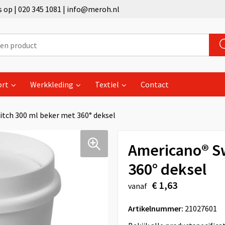
op | 020 345 1081 | info@meroh.nl
ort
Werkkleding
Textiel
Contact
tch 300 ml beker met 360° deksel
Americano® Sw
360° deksel
€ 1,63
vanaf
Artikelnummer:
21027601