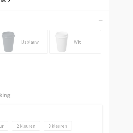
ties
IJsblauw
Wit
king
2
3