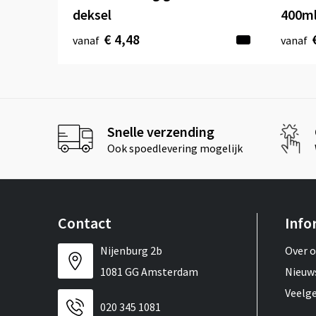
deksel
400m
€ 4,48
vanaf
vanaf
Snelle verzending
Ook spoedlevering mogelijk
Contact
Info
Nijenburg 2b
Over 
1081 GG Amsterdam
Nieuw
Veelg
020 345 1081