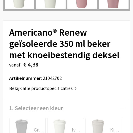
Sport
Reistassen
Veiligheid, Auto en Fiets
Rugzakken
Americano® Renew
Vrije tijd en Strand
Schoenentassen
geïsoleerde 350 ml beker
Feestartikelen
Schoudertassen
met knoeibestendig deksel
Aanstekers
Sporttassen
€ 4,38
vanaf
Tablettassen
Artikelnummer:
21042702
Bekijk alle productspecificaties
Toilettassen
Autotassen
1. Selecteer een kleur
Reistassensets
Graniet
Ivoorwit
Kiezelgrijs