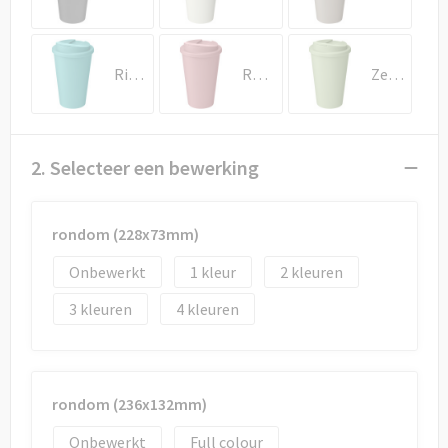
Draagtassen
Papieren tassen
Rifblauw
Roze
Zeeglasgroen
Strandtassen
Waterbestendige tassen
2. Selecteer een bewerking
Duffeltassen
rondom (228x73mm)
Goodiebags
Onbewerkt
1
2
3
4
rondom (236x132mm)
Onbewerkt
Full colour