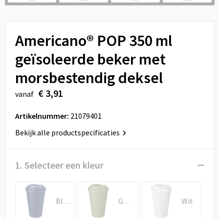
Sport
Reistassen
Veiligheid, Auto en Fiets
Rugzakken
Americano® POP 350 ml
Vrije tijd en Strand
Schoenentassen
geïsoleerde beker met
morsbestendig deksel
Feestartikelen
Schoudertassen
€ 3,91
vanaf
Aanstekers
Sporttassen
Artikelnummer:
21079401
Tablettassen
Bekijk alle productspecificaties
Toilettassen
1. Selecteer een kleur
Autotassen
Reistassensets
Blauw
Gemêleerd groen
Wit