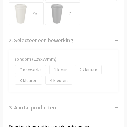
Draagtassen
Zandsteen
Zwart
Papieren tassen
Strandtassen
2. Selecteer een bewerking
Waterbestendige tassen
Duffeltassen
rondom (228x73mm)
Onbewerkt
1
2
Goodiebags
3
4
3. Aantal producten
Selecteer jouw opties voor de prijsopgave.