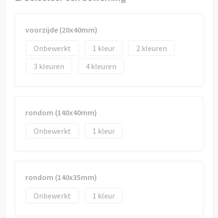
Draagtassen
Papieren tassen
voorzijde (20x40mm)
Onbewerkt
1
2
Strandtassen
3
4
Waterbestendige tassen
Duffeltassen
rondom (140x40mm)
Goodiebags
Onbewerkt
1
rondom (140x35mm)
Onbewerkt
1