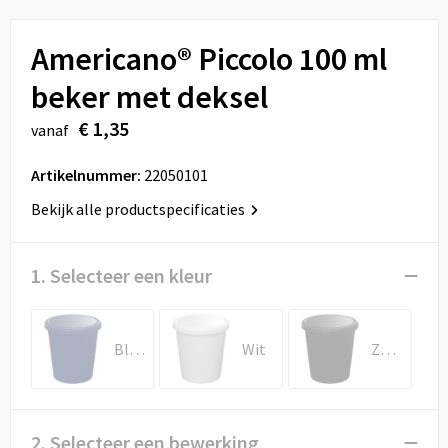
Sport
Reistassen
Americano® Piccolo 100 ml
Veiligheid, Auto en Fiets
Rugzakken
beker met deksel
Vrije tijd en Strand
Schoenentassen
€ 1,35
vanaf
Feestartikelen
Schoudertassen
Artikelnummer:
22050101
Aanstekers
Sporttassen
Bekijk alle productspecificaties
Tablettassen
1. Selecteer een kleur
Toilettassen
Blauw
Wit
Zwart
Autotassen
Reistassensets
2. Selecteer een bewerking