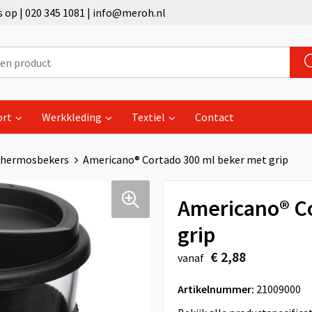
op | 020 345 1081 | info@meroh.nl
ort
Werkkleding
Textiel
Contact
hermosbekers
Americano® Cortado 300 ml beker met grip
Americano® Co
grip
€ 2,88
vanaf
Artikelnummer:
21009000