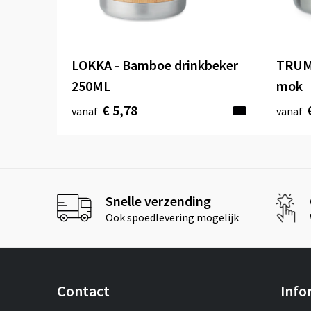
LOKKA - Bamboe drinkbeker
TRUM
250ML
mok
€ 5,78
vanaf
vanaf
Snelle verzending
Ook spoedlevering mogelijk
Contact
Info