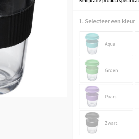
Bekijk alle productspecifica
1. Selecteer een kleur
Aqua
Groen
Paars
Zwart