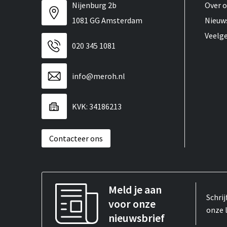
Nijenburg 2b
Over 
1081 GG Amsterdam
Nieuw
Veelg
020 345 1081
info@meroh.nl
KVK: 34186213
Contacteer ons
Meld je aan
Schrij
voor onze
onze 
nieuwsbrief