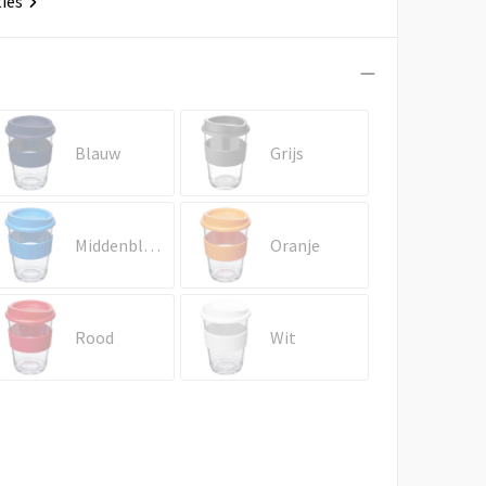
ties
Blauw
Grijs
Middenblauw
Oranje
Rood
Wit