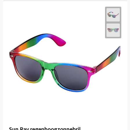
Sun Ray regenboogzonnebril