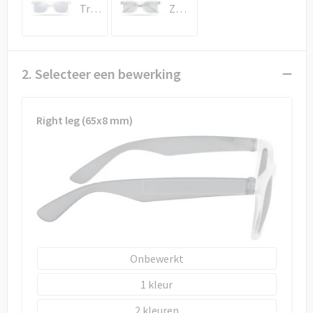
Draagtassen
Transparant
Zwart
Papieren tassen
Strandtassen
2. Selecteer een bewerking
Waterbestendige tassen
Right leg (65x8 mm)
Duffeltassen
Goodiebags
Onbewerkt
1
2