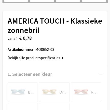
Sport
Reistassen
Veiligheid, Auto en Fiets
Rugzakken
AMERICA TOUCH - Klassieke
Vrije tijd en Strand
Schoenentassen
zonnebril
€ 0,78
vanaf
Feestartikelen
Schoudertassen
Artikelnummer:
MO8652-03
Aanstekers
Sporttassen
Bekijk alle productspecificaties
Tablettassen
1. Selecteer een kleur
Toilettassen
Autotassen
Blauw
Oranje
Rood
Reistassensets