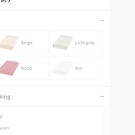
ties
Beige
Lichtgrijs
Rood
Wit
king
)
uren