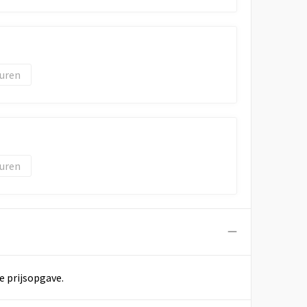
uren
uren
e prijsopgave.