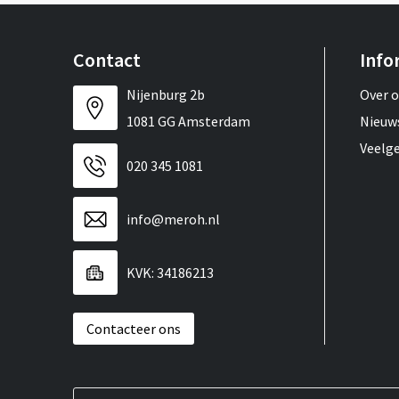
Contact
Info
Nijenburg 2b
Over 
1081 GG Amsterdam
Nieuw
Veelg
020 345 1081
info@meroh.nl
KVK: 34186213
Contacteer ons