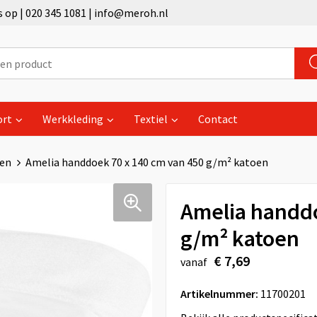
op | 020 345 1081 | info@meroh.nl
ort
Werkkleding
Textiel
Contact
en
Amelia handdoek 70 x 140 cm van 450 g/m² katoen
Amelia handdo
g/m² katoen
€ 7,69
vanaf
Artikelnummer:
11700201