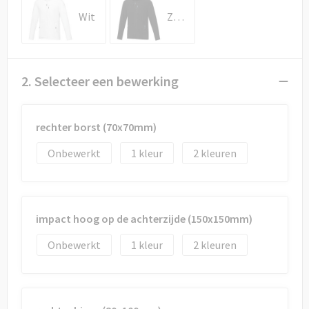
Draagtassen
Wit
Zwart
Papieren tassen
Strandtassen
2. Selecteer een bewerking
Waterbestendige tassen
rechter borst (70x70mm)
Duffeltassen
Onbewerkt
1
2
Goodiebags
impact hoog op de achterzijde (150x150mm)
Onbewerkt
1
2