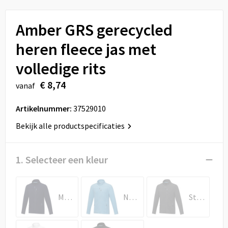
Sport
Reistassen
Amber GRS gerecycled
Veiligheid, Auto en Fiets
Rugzakken
heren fleece jas met
Vrije tijd en Strand
Schoenentassen
volledige rits
Feestartikelen
Schoudertassen
€ 8,74
vanaf
Aanstekers
Sporttassen
Artikelnummer:
37529010
Bekijk alle productspecificaties
Tablettassen
Toilettassen
1. Selecteer een kleur
Autotassen
Marineblauw
NXT-blauw
Stormgrijs
Reistassensets