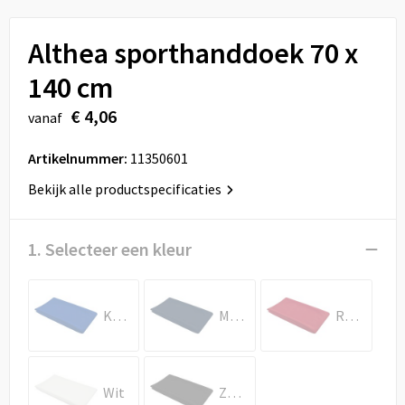
Sport
Reistassen
Althea sporthanddoek 70 x
Veiligheid, Auto en Fiets
Rugzakken
140 cm
Vrije tijd en Strand
Schoenentassen
€ 4,06
vanaf
Feestartikelen
Schoudertassen
Artikelnummer:
11350601
Aanstekers
Sporttassen
Bekijk alle productspecificaties
Tablettassen
1. Selecteer een kleur
Toilettassen
Koningsblauw
Marineblauw
Rood
Autotassen
Reistassensets
Wit
Zwart