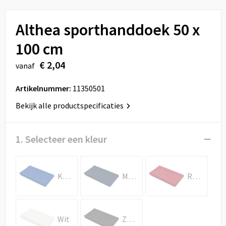
Sport
Reistassen
Althea sporthanddoek 50 x
Veiligheid, Auto en Fiets
Rugzakken
100 cm
Vrije tijd en Strand
Schoenentassen
€ 2,04
vanaf
Feestartikelen
Schoudertassen
Artikelnummer:
11350501
Aanstekers
Sporttassen
Bekijk alle productspecificaties
Tablettassen
1. Selecteer een kleur
Toilettassen
Koningsblauw
Marineblauw
Rood
Autotassen
Reistassensets
Wit
Zwart