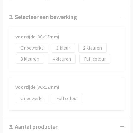
Draagtassen
Papieren tassen
2. Selecteer een bewerking
Strandtassen
voorzijde (30x15mm)
Waterbestendige tassen
Onbewerkt
1
2
3
4
Full colour
Duffeltassen
Goodiebags
voorzijde (30x12mm)
Onbewerkt
Full colour
3. Aantal producten