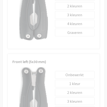
Draagtassen
2
Papieren tassen
3
4
Strandtassen
Graveren
Waterbestendige tassen
Duffeltassen
Goodiebags
Front left (5x30 mm)
Onbewerkt
1
2
3