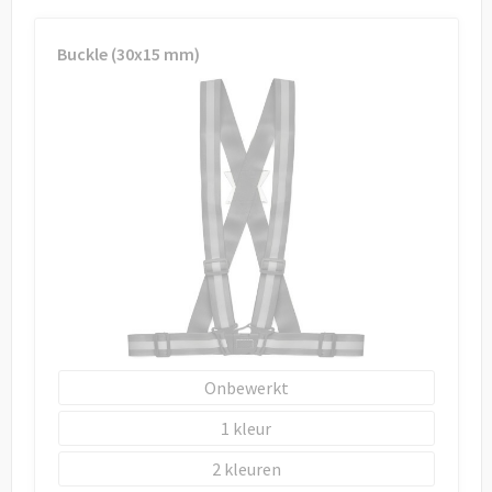
Draagtassen
Buckle (30x15 mm)
Papieren tassen
Strandtassen
Waterbestendige tassen
Duffeltassen
Goodiebags
Onbewerkt
1
2