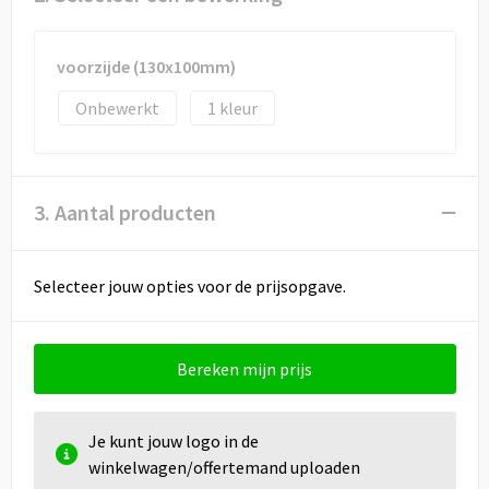
Draagtassen
Papieren tassen
voorzijde (130x100mm)
Onbewerkt
1
Strandtassen
Waterbestendige tassen
3. Aantal producten
Duffeltassen
Goodiebags
Selecteer jouw opties voor de prijsopgave.
Bereken mijn prijs
Je kunt jouw logo in de
winkelwagen/offertemand uploaden