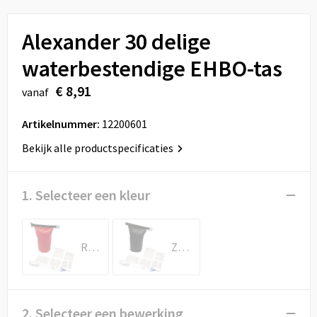
Sport
Reistassen
Alexander 30 delige
Veiligheid, Auto en Fiets
Rugzakken
waterbestendige EHBO-tas
Vrije tijd en Strand
Schoenentassen
€ 8,91
vanaf
Feestartikelen
Schoudertassen
Artikelnummer:
12200601
Aanstekers
Sporttassen
Bekijk alle productspecificaties
Tablettassen
1. Selecteer een kleur
Toilettassen
Rood
Zwart
Autotassen
Reistassensets
2. Selecteer een bewerking